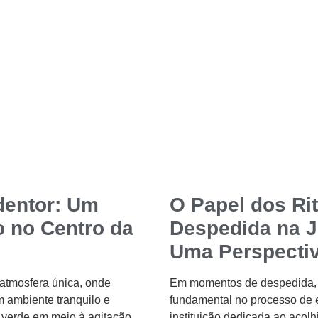
dentor: Um
O Papel dos Ri
o no Centro da
Despedida na J
Uma Perspecti
atmosfera única, onde
Em momentos de despedida, o
 ambiente tranquilo e
fundamental no processo de
 verde em meio à agitação
instituição dedicada ao acol