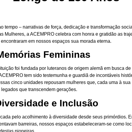
ao tempo – narrativas de força, dedicação e transformação soci
s Mulheres, a ACEMPRO celebra com honra e gratidão as trajet
a, encontraram em nossos espaços sua morada eterna.
Memórias Femininas
tuição foi fundada por luteranos de origem alemã em busca d
a ACEMPRO tem sido testemunha e guardiã de incontáveis histó
ssas cinco unidades repousam mulheres que, cada uma à sua 
m legados que transcendem gerações.
iversidade e Inclusão
cada pelo acolhimento à diversidade desde seus primórdios.
frentavam barreiras, nossos espaços estabeleceram-se como loca
destas pioneiras.