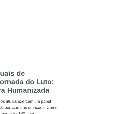
tuais de
ornada do Luto:
va Humanizada
s rituais exercem um papel
 elaboração das emoções. Como
himento há 180 anos, a