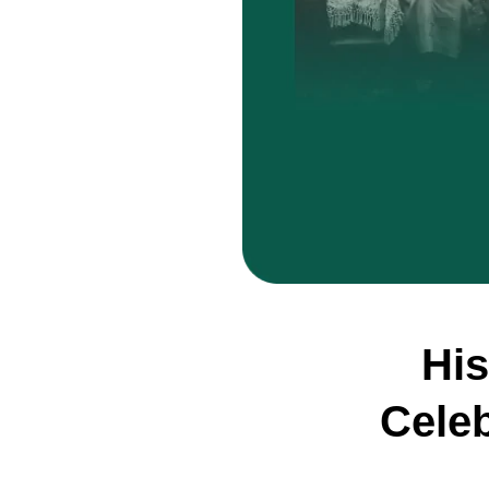
His
Cele