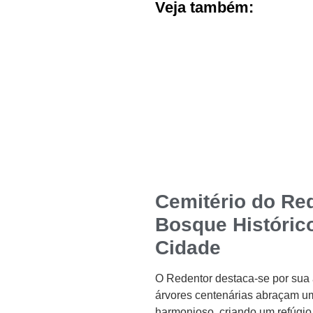
Veja também:
Cemitério do Re
Bosque Históric
Cidade
O Redentor destaca-se por sua 
árvores centenárias abraçam um
harmonioso, criando um refúgio