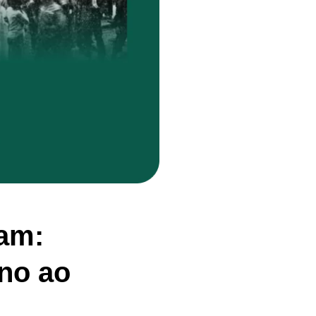
gam:
no ao