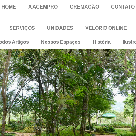
HOME
A ACEMPRO
CREMAÇÃO
CONTATO
SERVIÇOS
UNIDADES
VELÓRIO ONLINE
odos Artigos
Nossos Espaços
História
Ilustr