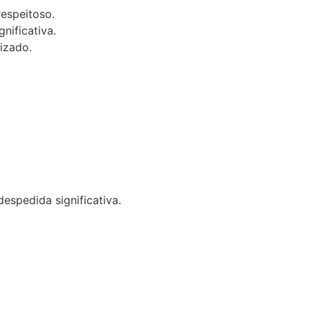
respeitoso.
nificativa.
izado.
spedida significativa.