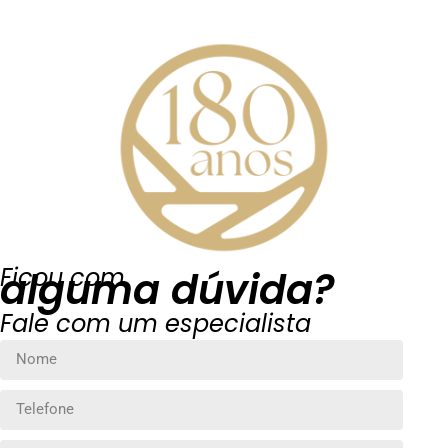
Ficou com
alguma dúvida?
Fale com um especialista