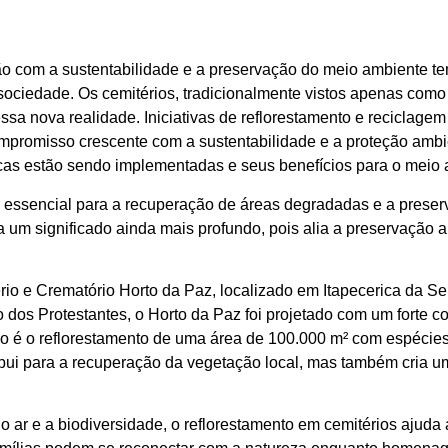
o com a sustentabilidade e a preservação do meio ambiente t
sociedade. Os cemitérios, tradicionalmente vistos apenas como
sa nova realidade. Iniciativas de reflorestamento e reciclage
romisso crescente com a sustentabilidade e a proteção ambien
cas estão sendo implementadas e seus benefícios para o meio 
a essencial para a recuperação de áreas degradadas e a prese
ha um significado ainda mais profundo, pois alia a preservação
io e Crematório Horto da Paz, localizado em Itapecerica da S
 dos Protestantes, o Horto da Paz foi projetado com um forte
ério é o reflorestamento de uma área de 100.000 m² com espécies
ibui para a recuperação da vegetação local, mas também cria 
 ar e a biodiversidade, o reflorestamento em cemitérios ajuda