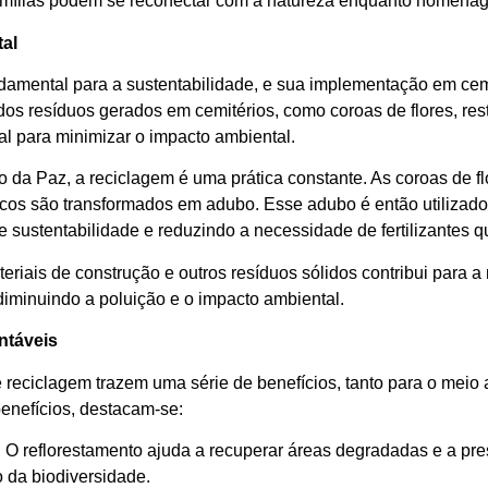
amílias podem se reconectar com a natureza enquanto homenag
al
undamental para a sustentabilidade, e sua implementação em cem
os resíduos gerados em cemitérios, como coroas de flores, res
al para minimizar o impacto ambiental.
 da Paz, a reciclagem é uma prática constante. As coroas de fl
icos são transformados em adubo. Esse adubo é então utilizado 
de sustentabilidade e reduzindo a necessidade de fertilizantes q
eriais de construção e outros resíduos sólidos contribui para a
 diminuindo a poluição e o impacto ambiental.
entáveis
e reciclagem trazem uma série de benefícios, tanto para o meio
benefícios, destacam-se:
O reflorestamento ajuda a recuperar áreas degradadas e a prese
 da biodiversidade.