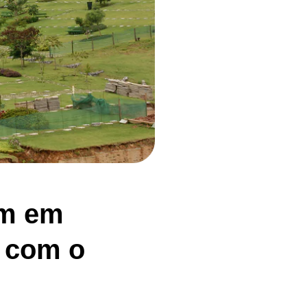
em em
 com o