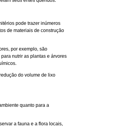
eiam seus entes queridos.
itérios pode trazer inúmeros
tos de materiais de construção
ores, por exemplo, são
para nutrir as plantas e árvores
uímicos.
 redução do volume de lixo
 ambiente quanto para a
rvar a fauna e a flora locais,