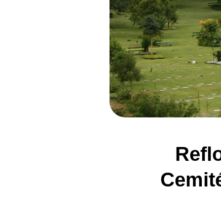
Refl
Cemit